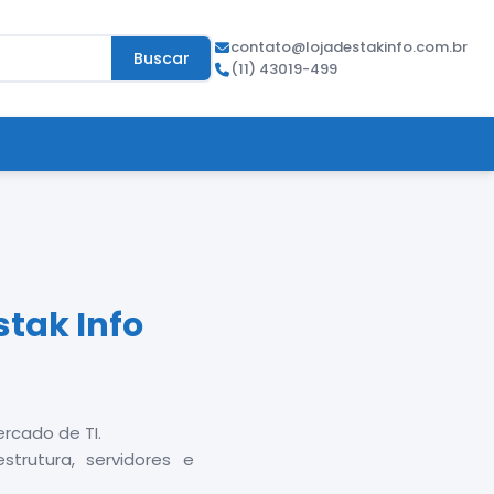
contato@lojadestakinfo.com.br
Buscar
(11) 43019-499
stak Info
rcado de TI.
rutura, servidores e