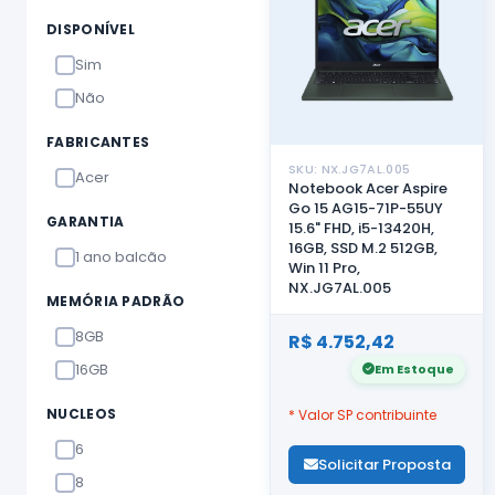
DISPONÍVEL
Sim
Não
FABRICANTES
SKU: NX.JG7AL.005
Acer
Notebook Acer Aspire
Go 15 AG15-71P-55UY
GARANTIA
15.6" FHD, i5-13420H,
16GB, SSD M.2 512GB,
1 ano balcão
Win 11 Pro,
NX.JG7AL.005
MEMÓRIA PADRÃO
8GB
R$ 4.752,42
16GB
Em Estoque
NUCLEOS
* Valor SP contribuinte
6
Solicitar Proposta
8