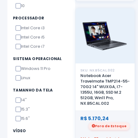
10
PROCESSADOR
Intel Core i3
Intel Core i5
Intel Core i7
SISTEMA OPERACIONAL
Windows 11 Pro
SKU: NX.B5CAL.002
Notebook Acer
Linux
Travelmate TMP214-55-
70G2 14" WUXGA, I7-
TAMANHO DA TELA
1355U, 16GB, SSD M.2
512GB, Win11 Pro,
14''
NX.B5CAL.002
15.3''
R$ 5.170,24
15.6''
Fora de Estoque
VÍDEO