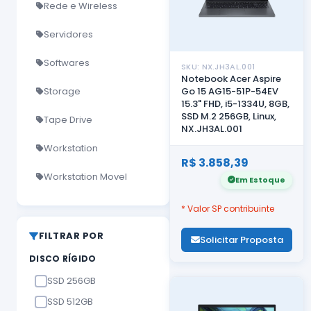
Rede e Wireless
Servidores
Softwares
SKU: NX.JH3AL.001
Notebook Acer Aspire
Storage
Go 15 AG15-51P-54EV
15.3" FHD, i5-1334U, 8GB,
SSD M.2 256GB, Linux,
Tape Drive
NX.JH3AL.001
Workstation
R$ 3.858,39
Workstation Movel
Em Estoque
* Valor SP contribuinte
FILTRAR POR
Solicitar Proposta
DISCO RÍGIDO
SSD 256GB
SSD 512GB