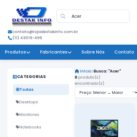
contato@lojadestakinfo.com.br
(11) 43019-499
Produtos
Fabricantes
Sobre Nós
Contato
Início
Busca: "Acer"
CATEGORIAS
8
produto(s)
encontrado(s)
Todas
Desktops
Monitores
Notebooks