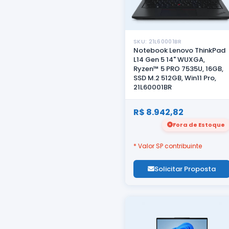
SKU: 21L60001BR
Notebook Lenovo ThinkPad
L14 Gen 5 14" WUXGA,
Ryzen™ 5 PRO 7535U, 16GB,
SSD M.2 512GB, Win11 Pro,
21L60001BR
R$ 8.942,82
Fora de Estoque
* Valor SP contribuinte
Solicitar Proposta