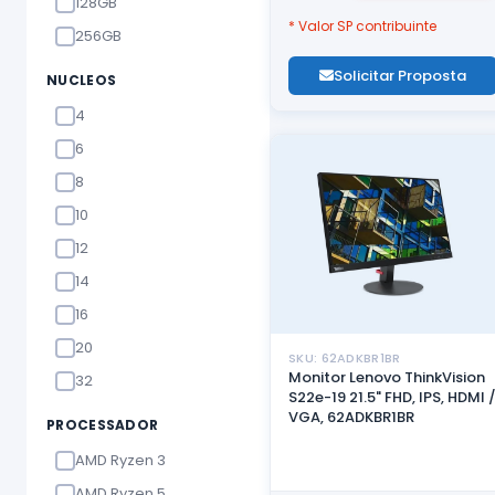
128GB
* Valor SP contribuinte
256GB
Solicitar Proposta
NUCLEOS
4
6
8
10
12
14
16
20
SKU: 62ADKBR1BR
Monitor Lenovo ThinkVision
32
S22e-19 21.5" FHD, IPS, HDMI 
VGA, 62ADKBR1BR
PROCESSADOR
AMD Ryzen 3
AMD Ryzen 5