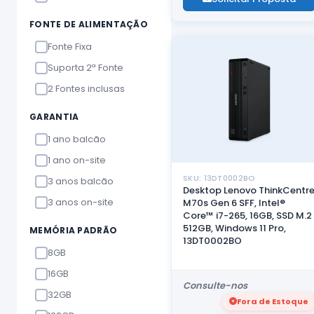
FONTE DE ALIMENTAÇÃO
Fonte Fixa
Suporta 2ª Fonte
2 Fontes inclusas
GARANTIA
1 ano balcão
1 ano on-site
SKU: 13DT0002BO
3 anos balcão
Desktop Lenovo ThinkCentr
3 anos on-site
M70s Gen 6 SFF, Intel®
Core™ i7-265, 16GB, SSD M.2
512GB, Windows 11 Pro,
MEMÓRIA PADRÃO
13DT0002BO
8GB
16GB
Consulte-nos
32GB
Fora de Estoque