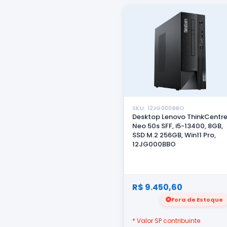
SKU: 12JG000BBO
Desktop Lenovo ThinkCentr
Neo 50s SFF, i5-13400, 8GB,
SSD M.2 256GB, Win11 Pro,
12JG000BBO
R$ 9.450,60
Fora de Estoque
* Valor SP contribuinte