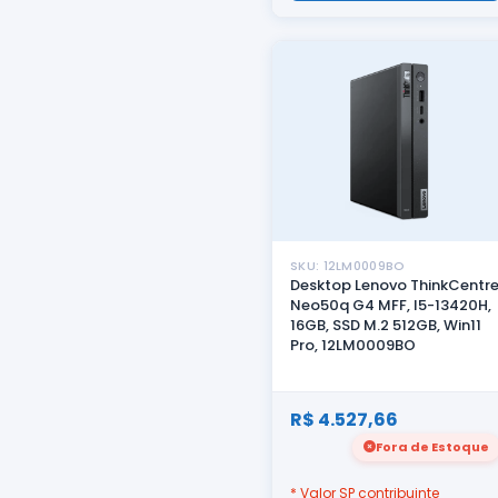
SKU: 12LM0009BO
Desktop Lenovo ThinkCentr
Neo50q G4 MFF, I5-13420H,
16GB, SSD M.2 512GB, Win11
Pro, 12LM0009BO
R$ 4.527,66
Fora de Estoque
* Valor SP contribuinte