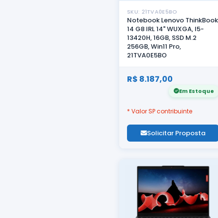
SKU: 21TVA0E5BO
Notebook Lenovo ThinkBook
14 G8 IRL 14" WUXGA, I5-
13420H, 16GB, SSD M.2
256GB, Win11 Pro,
21TVA0E5BO
R$ 8.187,00
Em Estoque
* Valor SP contribuinte
Solicitar Proposta