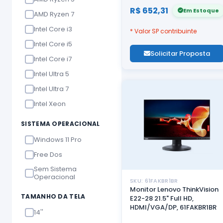
R$ 652,31
Em Estoque
AMD Ryzen 7
Intel Core i3
* Valor SP contribuinte
Intel Core i5
Solicitar Proposta
Intel Core i7
Intel Ultra 5
Intel Ultra 7
Intel Xeon
SISTEMA OPERACIONAL
Windows 11 Pro
Free Dos
Sem Sistema
Operacional
SKU: 61FAKBR1BR
Monitor Lenovo ThinkVision
TAMANHO DA TELA
E22-28 21.5" Full HD,
HDMI/VGA/DP, 61FAKBR1BR
14''