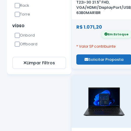
T22i-30 21.5" FHD,
Rack
VGA/HDMI/DisplayPort/USB
63B0MAR1BR
Torre
VÍDEO
R$ 1.071,20
Em Estoque
Onbord
Offboard
* Valor SP contribuinte
Solicitar Proposta
Limpar Filtros