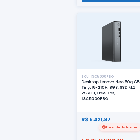
SKU: 13C5000PBO
Desktop Lenovo Neo 50q G5
Tiny, I5-210H, 8GB, SSD M.2
256GB, Free Dos,
13C5000PBO
R$ 6.421,87
Fora de Estoque