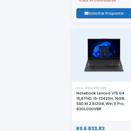
* Valor SP contribuinte
Solicitar Proposta
SKU: 83GL000VBR
Notebook Lenovo V15 G4
15,6 FHD, I5-13420H, 16GB,
SSD M.2 512GB, Win 11 Pro,
83GL000VBR
R$ 6.833,83