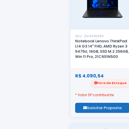
SKU: 21C6S1N500
Notebook Lenovo ThinkPad
L14 G3 14" FHD, AMD Ryzen 3
5475U, 16GB, SSD M.2 256GB,
Win 11 Pro, 21C6S1N500
R$ 4.090,54
Fora de Estoque
* Valor SP contribuinte
Solicitar Proposta