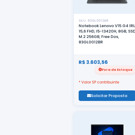
SKU: 83GL0012BR
Notebook Lenovo V15 G4 IR
15,6 FHD, I5-13420H, 8GB, SS
M.2 256GB, Free Dos,
83GL0012BR
R$ 3.603,56
Fora de Estoque
* Valor SP contribuinte
Solicitar Proposta