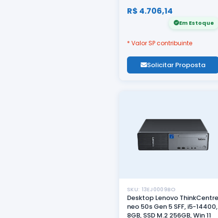
R$ 4.706,14
Em Estoque
* Valor SP contribuinte
Solicitar Proposta
SKU: 13EJ0009BO
Desktop Lenovo ThinkCentr
neo 50s Gen 5 SFF, i5-14400,
8GB, SSD M.2 256GB, Win 11