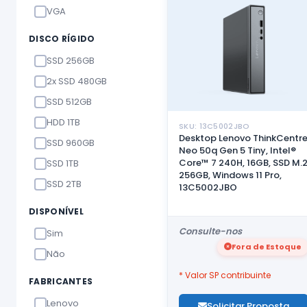
VGA
DISCO RÍGIDO
SSD 256GB
2x SSD 480GB
SSD 512GB
HDD 1TB
SKU: 13C5002JBO
Desktop Lenovo ThinkCentr
SSD 960GB
Neo 50q Gen 5 Tiny, Intel®
Core™ 7 240H, 16GB, SSD M.
SSD 1TB
256GB, Windows 11 Pro,
SSD 2TB
13C5002JBO
DISPONÍVEL
Consulte-nos
Sim
Fora de Estoque
Não
* Valor SP contribuinte
FABRICANTES
Lenovo
Solicitar Proposta