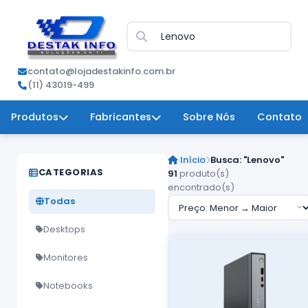
contato@lojadestakinfo.com.br
(11) 43019-499
Produtos
Fabricantes
Sobre Nós
Contato
Início
Busca: "Lenovo"
CATEGORIAS
91
produto(s)
encontrado(s)
Todas
Desktops
Monitores
Notebooks