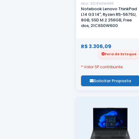
SKU: 21C6S0W600
Notebook Lenovo ThinkPad
L14 G3 14", Ryzen R5-5675U,
8GB, SSD M.2 256GB, Free
dos, 21C6S0W600
R$ 3.306,09
Fora de Estoque
* Valor SP contribuinte
Solicitar Proposta