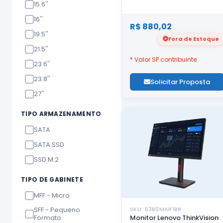
15.6''
16''
R$ 880,02
19.5''
Fora de Estoque
21.5''
* Valor SP contribuinte
23.6''
23.8''
Solicitar Proposta
27''
TIPO ARMAZENAMENTO
SATA
SATA SSD
SSD M.2
TIPO DE GABINETE
MFF - Micro
SFF - Pequeno
SKU: 63B0MAR1BR
Formato
Monitor Lenovo ThinkVision