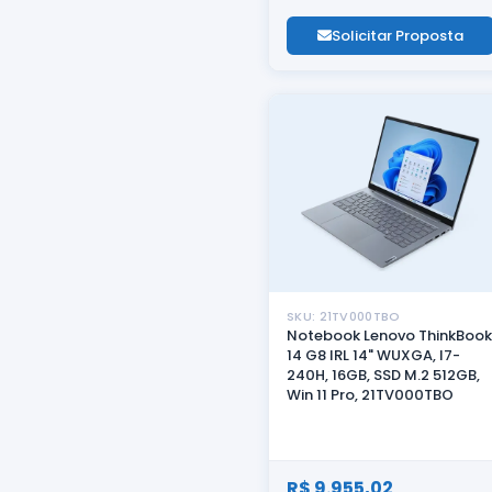
Solicitar Proposta
SKU: 21TV000TBO
Notebook Lenovo ThinkBook
14 G8 IRL 14" WUXGA, I7-
240H, 16GB, SSD M.2 512GB,
Win 11 Pro, 21TV000TBO
R$ 9.955,02