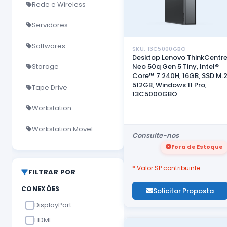
Rede e Wireless
Servidores
Softwares
SKU: 13C5000GBO
Desktop Lenovo ThinkCentr
Storage
Neo 50q Gen 5 Tiny, Intel®
Core™ 7 240H, 16GB, SSD M.
512GB, Windows 11 Pro,
Tape Drive
13C5000GBO
Workstation
Workstation Movel
Consulte-nos
Fora de Estoque
* Valor SP contribuinte
FILTRAR POR
CONEXÕES
Solicitar Proposta
DisplayPort
HDMI