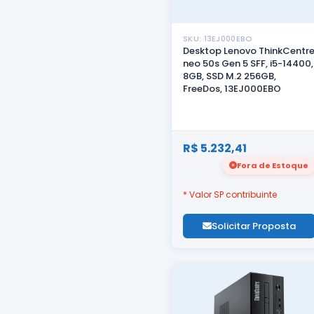
SKU: 13EJ000EBO
Desktop Lenovo ThinkCentr
neo 50s Gen 5 SFF, i5-14400,
8GB, SSD M.2 256GB,
FreeDos, 13EJ000EBO
R$ 5.232,41
Fora de Estoque
* Valor SP contribuinte
Solicitar Proposta