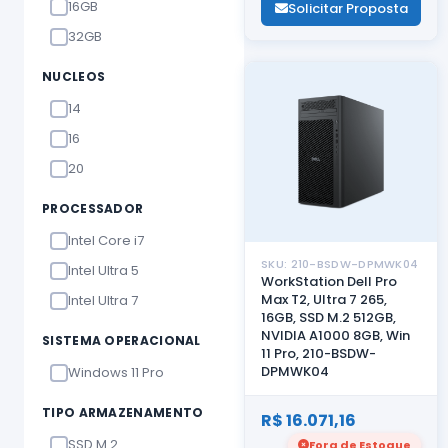
16GB
Solicitar Proposta
32GB
NUCLEOS
14
16
20
PROCESSADOR
Intel Core i7
SKU: 210-BSDW-DPMWK04
Intel Ultra 5
WorkStation Dell Pro
Max T2, Ultra 7 265,
Intel Ultra 7
16GB, SSD M.2 512GB,
NVIDIA A1000 8GB, Win
SISTEMA OPERACIONAL
11 Pro, 210-BSDW-
DPMWK04
Windows 11 Pro
TIPO ARMAZENAMENTO
R$ 16.071,16
SSD M.2
Fora de Estoque