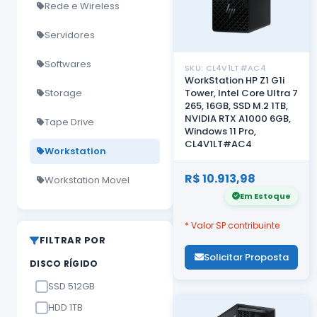
Rede e Wireless
Servidores
Softwares
SKU: CL4V1LT#AC4
WorkStation HP Z1 G1i
Storage
Tower, Intel Core Ultra 7
265, 16GB, SSD M.2 1TB,
NVIDIA RTX A1000 6GB,
Tape Drive
Windows 11 Pro,
CL4V1LT#AC4
Workstation
R$ 10.913,98
Workstation Movel
Em Estoque
* Valor SP contribuinte
FILTRAR POR
Solicitar Proposta
DISCO RÍGIDO
SSD 512GB
HDD 1TB