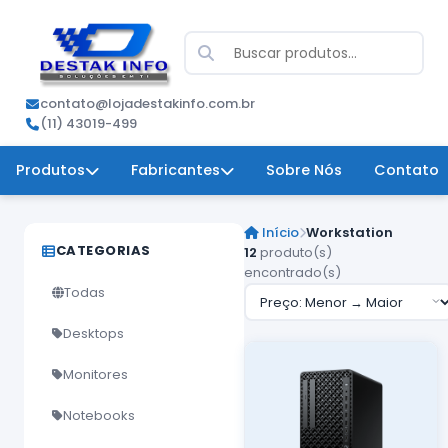
contato@lojadestakinfo.com.br
(11) 43019-499
Produtos
Fabricantes
Sobre Nós
Contato
Início
Workstation
CATEGORIAS
12
produto(s)
encontrado(s)
Todas
Desktops
Monitores
Notebooks