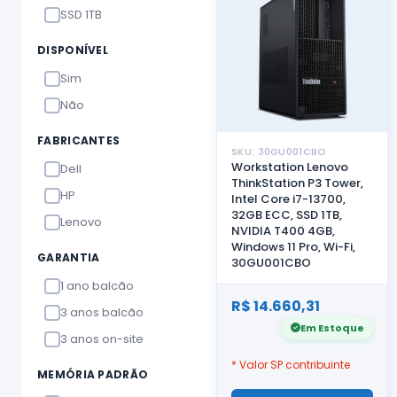
SSD 1TB
DISPONÍVEL
Sim
Não
FABRICANTES
SKU: 30GU001CBO
Workstation Lenovo
Dell
ThinkStation P3 Tower,
HP
Intel Core i7-13700,
32GB ECC, SSD 1TB,
Lenovo
NVIDIA T400 4GB,
Windows 11 Pro, Wi-Fi,
GARANTIA
30GU001CBO
1 ano balcão
R$ 14.660,31
3 anos balcão
Em Estoque
3 anos on-site
* Valor SP contribuinte
MEMÓRIA PADRÃO