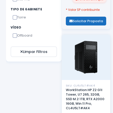
TIPO DE GABINETE
* Valor SP contribuinte
Torre
Solicitar Proposta
VÍDEO
Offboard
Limpar Filtros
SKU: CL4U5LT#AK4
WorkStation HP Z2 G1I
Tower, U7 265, 32GB,
SSD M.2 1TB, RTX A2000
16GB, Win 11 Pro,
CL4U5LT#AK4