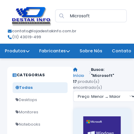
contato@lojadestakinfo.com.br
(11) 43019-499
Produtos
Fabricantes
Sobre Nós
Contato
Busca:
CATEGORIAS
Início
"Microsoft"
17
produto(s)
Todas
encontrado(s)
Desktops
Monitores
Notebooks