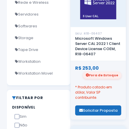
Rede e Wireless
Servidores
Softwares
SKU: R18-06407
Storage
Microsoft Windows
Server CAL 2022 1 Client
Device License COEM,
Tape Drive
R18-06407
Workstation
R$ 253,00
Workstation Movel
Fora de Estoque
* Produto cotado em
dólar, Valor SP
FILTRAR POR
contribuinte.
DISPONÍVEL
Solicitar Proposta
Sim
Não