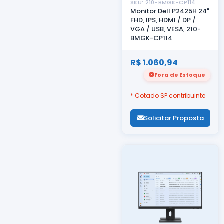
SKU: 210-BMGK-CP114
Monitor Dell P2425H 24"
FHD, IPS, HDMI / DP /
VGA / USB, VESA, 210-
BMGK-CP114
R$ 1.060,94
Fora de Estoque
* Cotado SP contribuinte
Solicitar Proposta