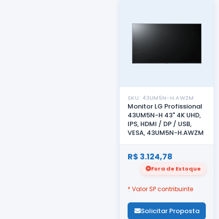
SKU: 43UM5N-H.AWZM
Monitor LG Profissional
43UM5N-H 43" 4K UHD,
IPS, HDMI / DP / USB,
VESA, 43UM5N-H.AWZM
R$ 3.124,78
Fora de Estoque
* Valor SP contribuinte
Solicitar Proposta