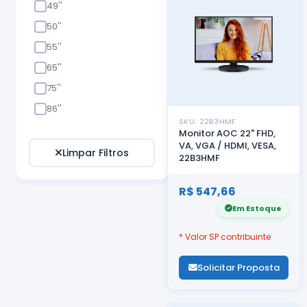
49''
50''
55''
65''
75''
86''
SKU: 22B3HMF
Monitor AOC 22" FHD,
VA, VGA / HDMI, VESA,
Limpar Filtros
22B3HMF
R$ 547,66
Em Estoque
* Valor SP contribuinte
Solicitar Proposta