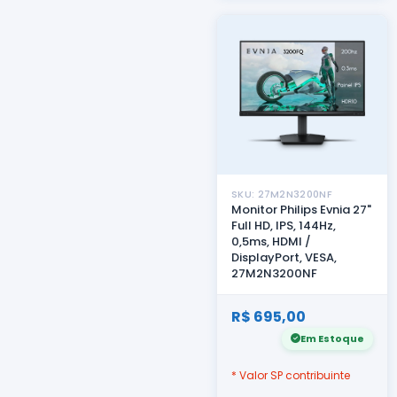
SKU: 27M2N3200NF
Monitor Philips Evnia 27"
Full HD, IPS, 144Hz,
0,5ms, HDMI /
DisplayPort, VESA,
27M2N3200NF
R$ 695,00
Em Estoque
* Valor SP contribuinte