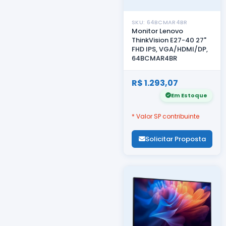
SKU: 64BCMAR4BR
Monitor Lenovo
ThinkVision E27-40 27"
FHD IPS, VGA/HDMI/DP,
64BCMAR4BR
R$ 1.293,07
Em Estoque
* Valor SP contribuinte
Solicitar Proposta