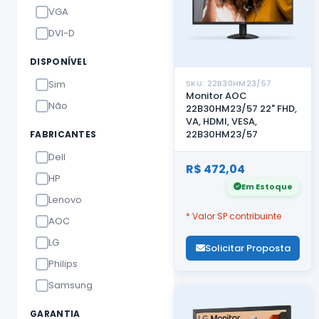
VGA
DVI-D
DISPONÍVEL
Sim
SKU: 22B30HM23/57
Monitor AOC
Não
22B30HM23/57 22" FHD,
VA, HDMI, VESA,
22B30HM23/57
FABRICANTES
Dell
R$ 472,04
HP
Em Estoque
Lenovo
* Valor SP contribuinte
AOC
LG
Solicitar Proposta
Philips
Samsung
GARANTIA