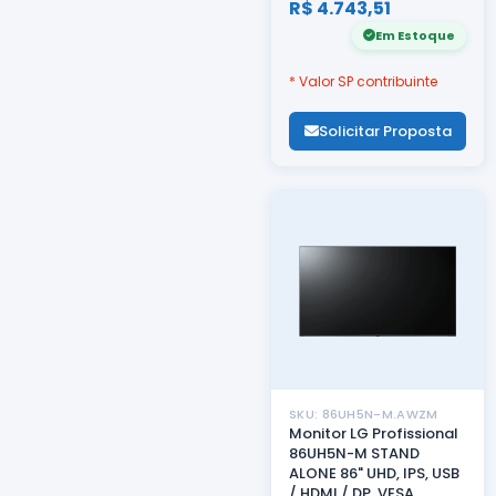
R$ 4.743,51
Em Estoque
* Valor SP contribuinte
Solicitar Proposta
SKU: 86UH5N-M.AWZM
Monitor LG Profissional
86UH5N-M STAND
ALONE 86" UHD, IPS, USB
/ HDMI / DP, VESA,