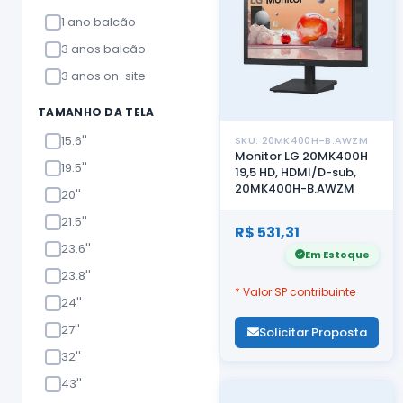
1 ano balcão
3 anos balcão
3 anos on-site
TAMANHO DA TELA
15.6''
SKU: 20MK400H-B.AWZM
Monitor LG 20MK400H
19.5''
19,5 HD, HDMI/D-sub,
20MK400H-B.AWZM
20''
21.5''
R$ 531,31
23.6''
Em Estoque
23.8''
* Valor SP contribuinte
24''
27''
Solicitar Proposta
32''
43''