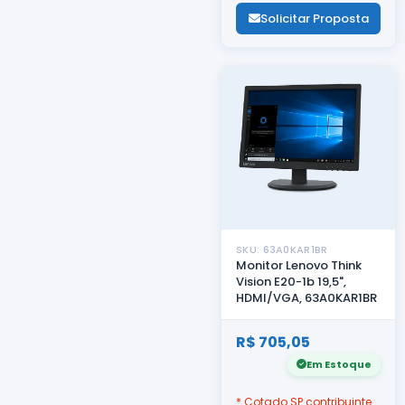
Solicitar Proposta
SKU: 63A0KAR1BR
Monitor Lenovo Think
Vision E20-1b 19,5",
HDMI/VGA, 63A0KAR1BR
R$ 705,05
Em Estoque
* Cotado SP contribuinte