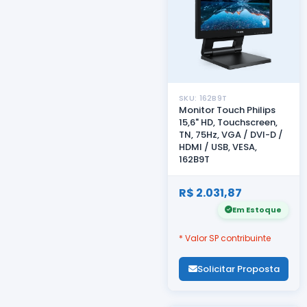
SKU: 162B9T
Monitor Touch Philips
15,6" HD, Touchscreen,
TN, 75Hz, VGA / DVI-D /
HDMI / USB, VESA,
162B9T
R$ 2.031,87
Em Estoque
* Valor SP contribuinte
Solicitar Proposta