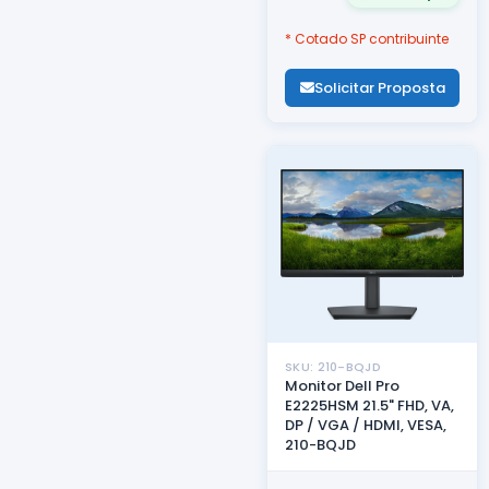
* Cotado SP contribuinte
Solicitar Proposta
SKU: 210-BQJD
Monitor Dell Pro
E2225HSM 21.5" FHD, VA,
DP / VGA / HDMI, VESA,
210-BQJD