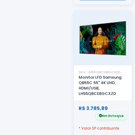
SKU: LH55QBCEBGCXZD
Monitor LFD Samsung
QB55C 55" 4K UHD,
HDMI/USB,
LH55QBCEBGCXZD
R$ 3.785,89
Em Estoque
* Valor SP contribuinte