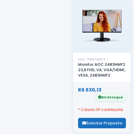
SKU: 24B3HMF2
Monitor AOC 24B3HMF2
23,8 FHD, VA, VGA/HDMI,
VESA, 24B3HMF2
R$ 630,13
Em Estoque
* Cotado SP contribuinte
Solicitar Proposta