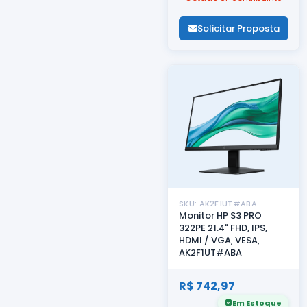
Solicitar Proposta
SKU: AK2F1UT#ABA
Monitor HP S3 PRO
322PE 21.4" FHD, IPS,
HDMI / VGA, VESA,
AK2F1UT#ABA
R$ 742,97
Em Estoque