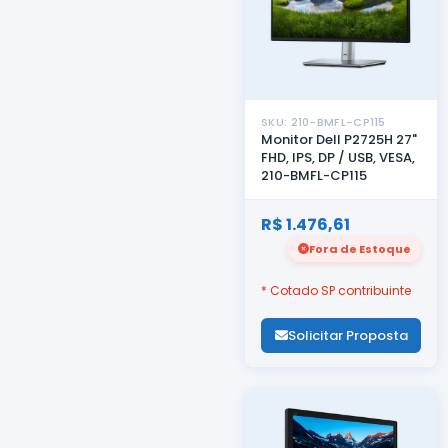
SKU: 210-BMFL-CP115
Monitor Dell P2725H 27"
FHD, IPS, DP / USB, VESA,
210-BMFL-CP115
R$ 1.476,61
Fora de Estoque
* Cotado SP contribuinte
Solicitar Proposta