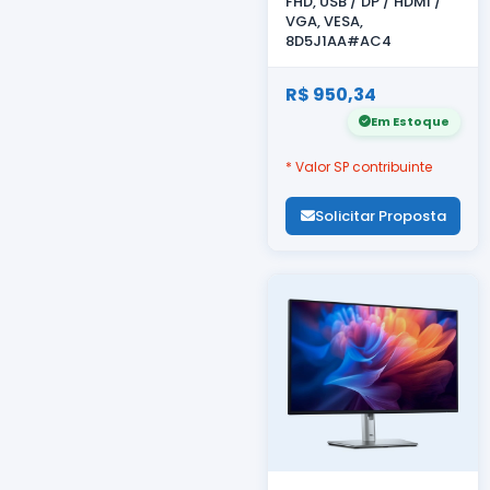
FHD, USB / DP / HDMI /
VGA, VESA,
8D5J1AA#AC4
R$ 950,34
Em Estoque
* Valor SP contribuinte
Solicitar Proposta