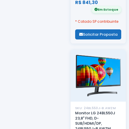
R$ 841,30
Em Estoque
* Cotado SP contribuinte
Solicitar Proposta
SKU: 24BL550J-B.AWZM
Monitor LG 24BL550J
23,8" FHD, D-
SUB/HDMI/DP,
24BL550J-B.AWZM