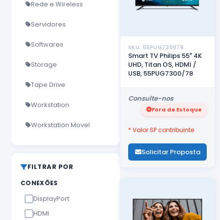
Rede e Wireless
Servidores
Softwares
SKU: 55PUG730078
Smart TV Philips 55" 4K
Storage
UHD, Titan OS, HDMI /
USB, 55PUG7300/78
Tape Drive
Consulte-nos
Workstation
Fora de Estoque
Workstation Movel
* Valor SP contribuinte
Solicitar Proposta
FILTRAR POR
CONEXÕES
DisplayPort
HDMI