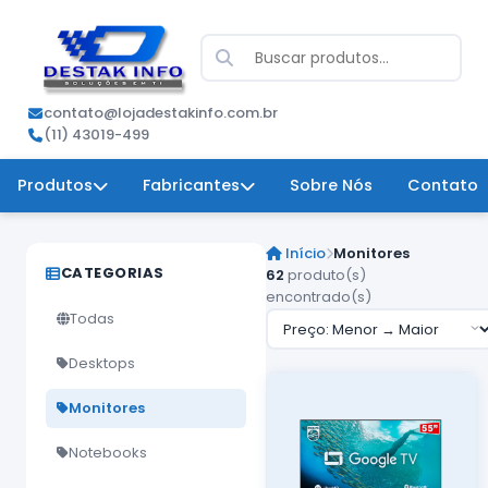
contato@lojadestakinfo.com.br
(11) 43019-499
Produtos
Fabricantes
Sobre Nós
Contato
Início
Monitores
CATEGORIAS
62
produto(s)
encontrado(s)
Todas
Desktops
Monitores
Notebooks