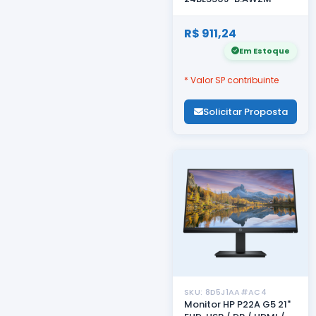
R$ 911,24
Em Estoque
* Valor SP contribuinte
Solicitar Proposta
SKU: 8D5J1AA#AC4
Monitor HP P22A G5 21"