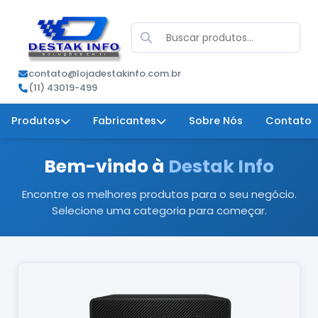
contato@lojadestakinfo.com.br
(11) 43019-499
Produtos
Fabricantes
Sobre Nós
Contato
Bem-vindo à
Destak Info
Encontre os melhores produtos para o seu negócio.
Selecione uma categoria para começar.